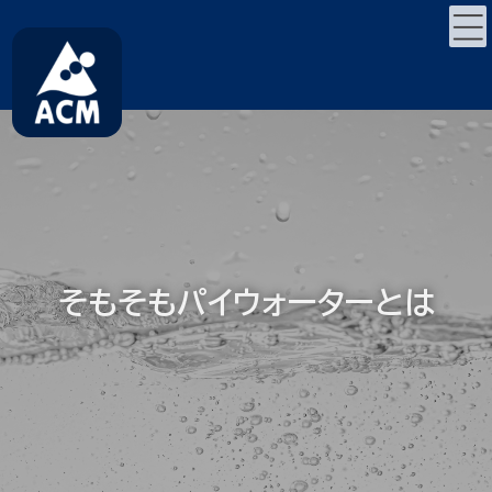
コ
ナ
ン
ビ
テ
ゲ
ン
ー
ツ
シ
へ
ョ
ス
ン
キ
に
ッ
移
プ
動
そもそもパイウォーターとは