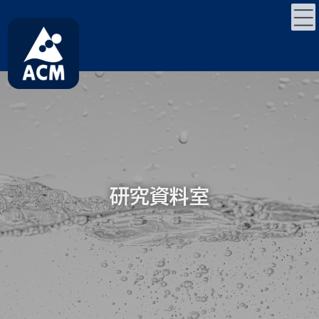
コ
ナ
ン
ビ
テ
ゲ
ン
ー
ツ
シ
へ
ョ
ス
ン
キ
に
ッ
移
プ
動
研究資料室