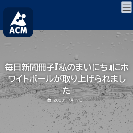
コ
ナ
ン
ビ
テ
ゲ
ン
ー
ツ
シ
へ
ョ
ス
ン
キ
に
ッ
移
プ
動
毎日新聞冊子『私のまいにち』にホ
ワイトボールが取り上げられまし
た
2020年7月17日