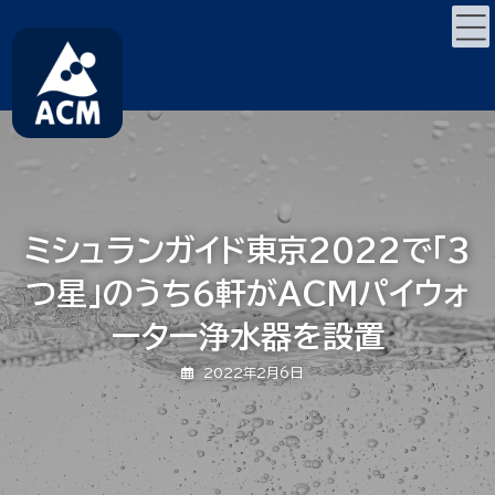
コ
ナ
ン
ビ
テ
ゲ
ン
ー
ツ
シ
へ
ョ
ス
ン
キ
に
ッ
移
プ
動
ミシュランガイド東京2022で「3
つ星」のうち6軒がACMパイウォ
ーター浄水器を設置
2022年2月6日