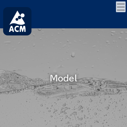
コ
ナ
ン
ビ
テ
ゲ
ン
ー
ツ
シ
へ
ョ
ス
ン
キ
に
ッ
移
プ
動
Model