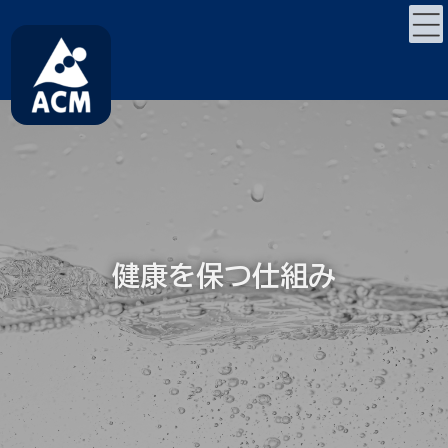
コ
ナ
ン
ビ
テ
ゲ
ン
ー
ツ
シ
へ
ョ
ス
ン
キ
に
ッ
移
プ
動
健康を保つ仕組み