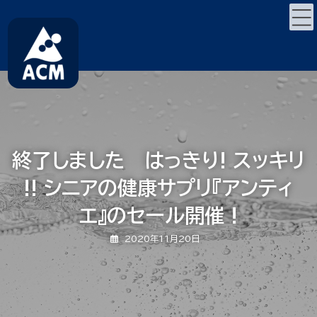
コ
ナ
ン
ビ
テ
ゲ
ン
ー
ツ
シ
へ
ョ
ス
ン
キ
に
ッ
移
プ
動
終了しました はっきり! スッキリ
!! シニアの健康サプリ『アンティ
エ』のセール開催 !
2020年11月20日