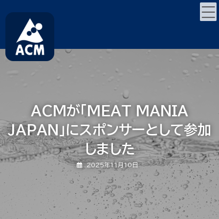
コ
ナ
ン
ビ
テ
ゲ
ン
ー
ツ
シ
へ
ョ
ス
ン
キ
に
ッ
移
プ
動
ACMが「MEAT MANIA
JAPAN」にスポンサーとして参加
しました
2025年11月10日