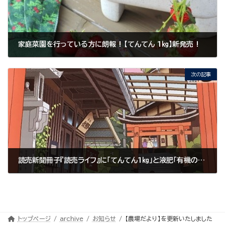
家庭菜園を行っている方に朗報 ! 【てんてん 1㎏】新発売 !
2021年1月29日
次の記事
読売新聞冊子『読売ライフ』に「てんてん1㎏」と液肥「有機の恵み」のセットが取り上げられました
2021年2月19日
トップページ
archive
お知らせ
【農場だより】を更新いたしました