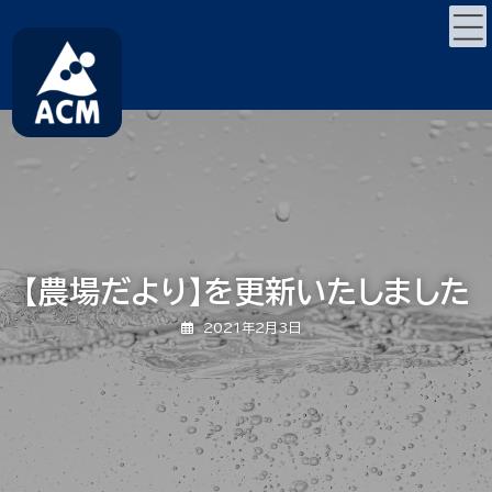
コ
ナ
ン
ビ
テ
ゲ
ン
ー
ツ
シ
へ
ョ
ス
ン
キ
に
ッ
移
プ
動
【農場だより】を更新いたしました
2021年2月3日