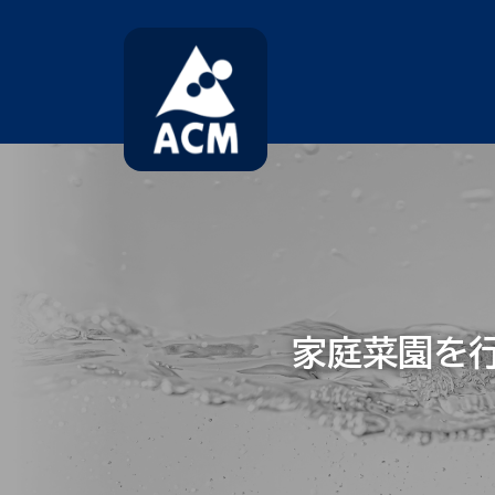
コ
ナ
ン
ビ
テ
ゲ
ン
ー
ツ
シ
へ
ョ
ス
ン
キ
に
ッ
移
プ
動
家庭菜園を行