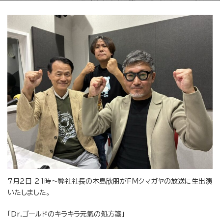
7月2日 21時～弊社社長の木島欣朋がFMクマガヤの放送に生出演
いたしました。
「Dr.ゴールドのキラキラ元氣の処方箋」