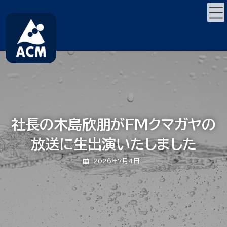
コ
ナ
ン
ビ
テ
ゲ
ン
ー
ツ
シ
へ
ョ
ス
ン
キ
に
ッ
移
プ
動
社長の木島欣朋がFMクマガヤの
放送に生出演いたしました
2026年7月4日