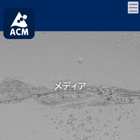
コ
ナ
ン
ビ
テ
ゲ
ン
ー
ツ
シ
へ
ョ
ス
ン
キ
に
ッ
移
プ
動
メディア