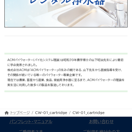
ACMパイウォーター（パイ化システム理論）は昭和39年農学博士の山下昭治先生により最初
に学会発表されました。
株式会社ACMは「ACMパイウォーター」の生みの親である、山下先生から直接指導を受け、
その関係が続いている唯一のパイウォーター専業企業です。
現在では農業、畜産から産業、食品、家庭用浄水器に至るまで、ACMパイウォーターの理論を
実生活に利用した数多くの製品を製造しております。
トップページ
CW-01_cartridge
CW-01_cartridge
パンフレット・マニュアル
お問い合わせ
ご愛用者さま
ご利用を検討中の方