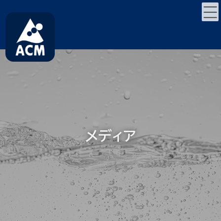
コ
ナ
ン
ビ
テ
ゲ
ン
ー
ツ
シ
へ
ョ
ス
ン
キ
に
ッ
移
プ
動
メディア