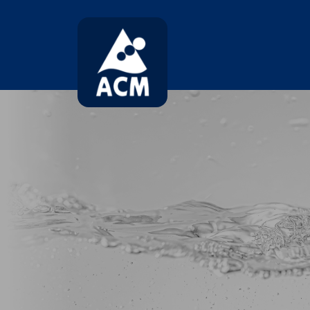
コ
ナ
ン
ビ
テ
ゲ
ン
ー
ツ
シ
へ
ョ
ス
ン
キ
に
ッ
移
プ
動