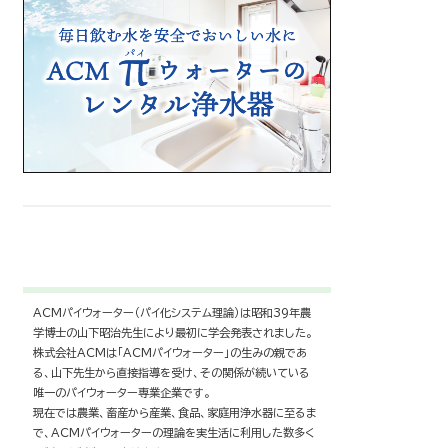
ACMパイウォーター（パイ化システム理論）は昭和39年農
学博士の山下昭治先生により最初に学会発表されました。
株式会社ACMは「ACMパイウォーター」の生みの親であ
る、山下先生から直接指導を受け、その関係が続いている
唯一のパイウォーター専業企業です。
現在では農業、畜産から産業、食品、家庭用浄水器に至るま
で、ACMパイウォーターの理論を実生活に利用した数多く