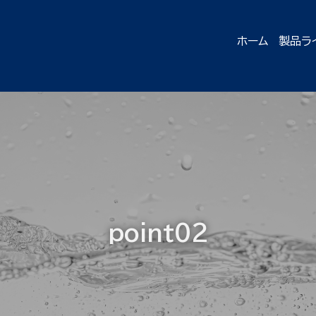
ホーム
製品ラ
point02