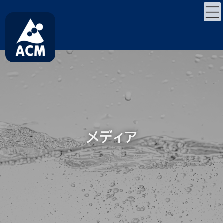
コ
ナ
ン
ビ
テ
ゲ
ン
ー
ツ
シ
へ
ョ
ス
ン
キ
に
ッ
移
プ
動
メディア