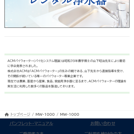
ACMパイウォーター（パイ化システム理論）は昭和39年農学博士の山下昭治先生により最初
に学会発表されました。
株式会社ACMは「ACMパイウォーター」の生みの親である、山下先生から直接指導を受け、
その関係が続いている唯一のパイウォーター専業企業です。
現在では農業、畜産から産業、食品、家庭用浄水器に至るまで、ACMパイウォーターの理論を
実生活に利用した数多くの製品を製造しております。
トップページ
MW-1000
MW-1000
パンフレット・マニュアル
お問い合わせ
ご愛用者さま
ご利用を検討中の方