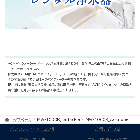
ACMパイウォーター（パイ化システム理論）は昭和39年農学博士の山下昭治先生により最初
に学会発表されました。
株式会社ACMは「ACMパイウォーター」の生みの親である、山下先生から直接指導を受け、
その関係が続いている唯一のパイウォーター専業企業です。
現在では農業、畜産から産業、食品、家庭用浄水器に至るまで、ACMパイウォーターの理論を
実生活に利用した数多くの製品を製造しております。
トップページ
MW-1000R_cartridge
MW-1000R_cartridge
パンフレット・マニュアル
お問い合わせ
ご愛用者さま
ご利用を検討中の方