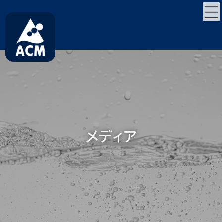
コ
ナ
ン
ビ
テ
ゲ
ン
ー
ツ
シ
へ
ョ
ス
ン
キ
に
ッ
移
プ
動
メディア