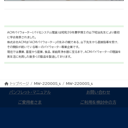
ACMパイウォーター（パイ化システム理論）は昭和39年農学博士の山下昭治先生により最初
に学会発表されました。
株式会社ACMは「ACMパイウォーター」の生みの親である、山下先生から直接指導を受け、
その関係が続いている唯一のパイウォーター専業企業です。
現在では農業、畜産から産業、食品、家庭用浄水器に至るまで、ACMパイウォーターの理論を
実生活に利用した数多くの製品を製造しております。
トップページ
MW-22000S_s
MW-22000S_s
パンフレット・マニュアル
お問い合わせ
ご愛用者さま
ご利用を検討中の方