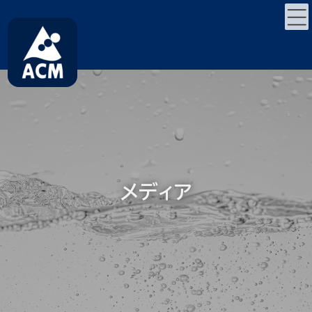
コ
ナ
ン
ビ
テ
ゲ
ン
ー
ツ
シ
へ
ョ
ス
ン
キ
に
ッ
移
プ
動
メディア