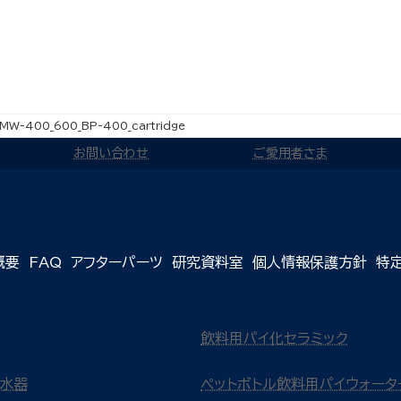
MW-400_600_BP-400_cartridge
お問い合わせ
ご愛用者さま
概要
FAQ
アフターパーツ
研究資料室
個人情報保護方針
特
飲料用パイ化セラミック
浄水器
ペットボトル飲料用パイウォータ