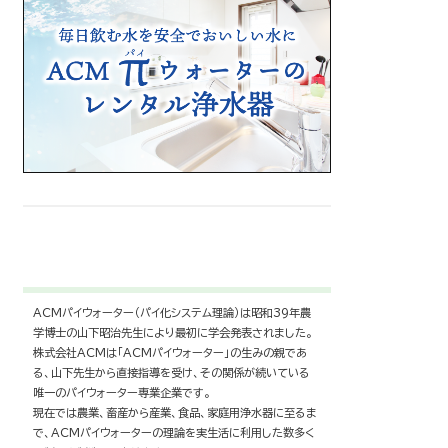
ACMパイウォーター（パイ化システム理論）は昭和39年農
学博士の山下昭治先生により最初に学会発表されました。
株式会社ACMは「ACMパイウォーター」の生みの親であ
る、山下先生から直接指導を受け、その関係が続いている
唯一のパイウォーター専業企業です。
現在では農業、畜産から産業、食品、家庭用浄水器に至るま
で、ACMパイウォーターの理論を実生活に利用した数多く