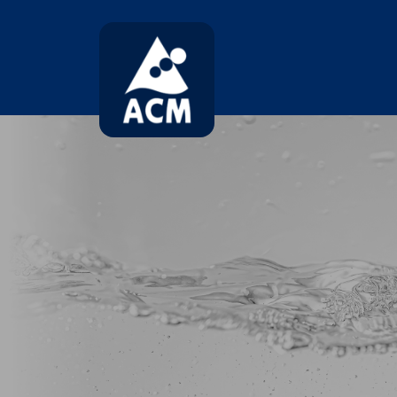
コ
ナ
ン
ビ
テ
ゲ
ン
ー
ツ
シ
へ
ョ
ス
ン
キ
に
ッ
移
プ
動