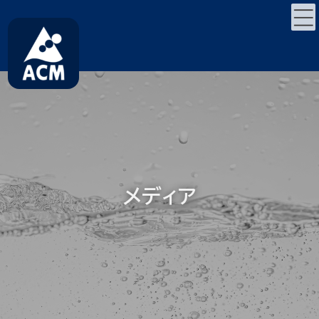
コ
ナ
ン
ビ
テ
ゲ
ン
ー
ツ
シ
へ
ョ
ス
ン
キ
に
ッ
移
プ
動
メディア