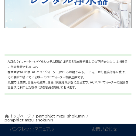
ACMパイウォーター（パイ化システム理論）は昭和39年農学博士の山下昭治先生により最初
に学会発表されました。
株式会社ACMは「ACMパイウォーター」の生みの親である、山下先生から直接指導を受け、
その関係が続いている唯一のパイウォーター専業企業です。
現在では農業、畜産から産業、食品、家庭用浄水器に至るまで、ACMパイウォーターの理論を
実生活に利用した数多くの製品を製造しております。
トップページ
pamphlet_mizu-shokunin
pamphlet_mizu-shokunin
パンフレット・マニュアル
お問い合わせ