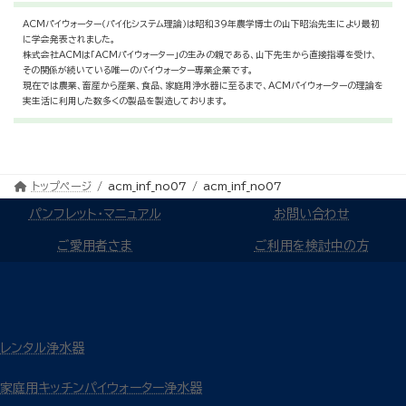
ACMパイウォーター（パイ化システム理論）は昭和39年農学博士の山下昭治先生により最初
に学会発表されました。
株式会社ACMは「ACMパイウォーター」の生みの親である、山下先生から直接指導を受け、
その関係が続いている唯一のパイウォーター専業企業です。
現在では農業、畜産から産業、食品、家庭用浄水器に至るまで、ACMパイウォーターの理論を
実生活に利用した数多くの製品を製造しております。
トップページ
acm_inf_no07
acm_inf_no07
パンフレット・マニュアル
お問い合わせ
ご愛用者さま
ご利用を検討中の方
レンタル浄水器
家庭用キッチンパイウォーター浄水器