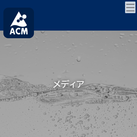
コ
ナ
ン
ビ
テ
ゲ
ン
ー
ツ
シ
へ
ョ
ス
ン
キ
に
ッ
移
プ
動
メディア