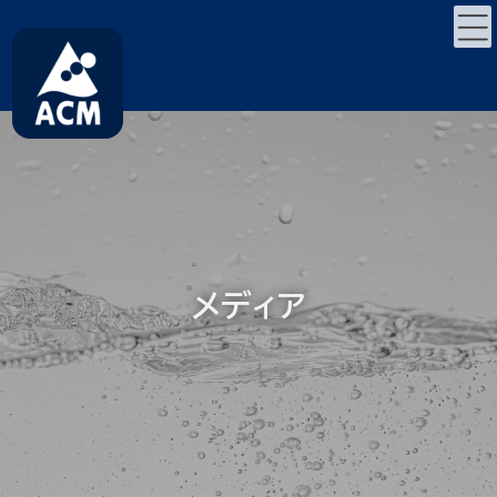
コ
ナ
ン
ビ
テ
ゲ
ン
ー
ツ
シ
へ
ョ
ス
ン
キ
に
ッ
移
プ
動
メディア