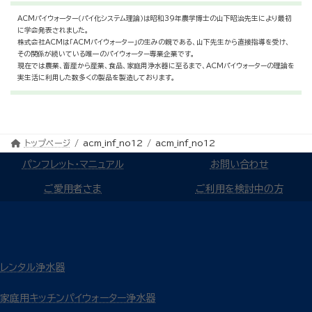
ACMパイウォーター（パイ化システム理論）は昭和39年農学博士の山下昭治先生により最初
に学会発表されました。
株式会社ACMは「ACMパイウォーター」の生みの親である、山下先生から直接指導を受け、
その関係が続いている唯一のパイウォーター専業企業です。
現在では農業、畜産から産業、食品、家庭用浄水器に至るまで、ACMパイウォーターの理論を
実生活に利用した数多くの製品を製造しております。
トップページ
acm_inf_no12
acm_inf_no12
パンフレット・マニュアル
お問い合わせ
ご愛用者さま
ご利用を検討中の方
レンタル浄水器
家庭用キッチンパイウォーター浄水器