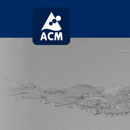
コ
ナ
ン
ビ
テ
ゲ
ン
ー
ツ
シ
へ
ョ
ス
ン
キ
に
ッ
移
プ
動