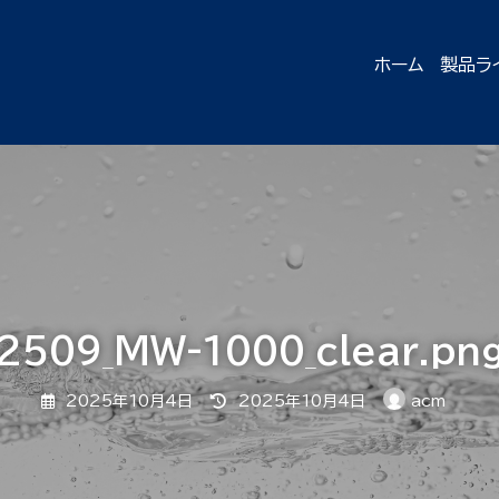
ホーム
製品ラ
2509_MW-1000_clear.pn
最
2025年10月4日
2025年10月4日
acm
終
更
新
日
時
: