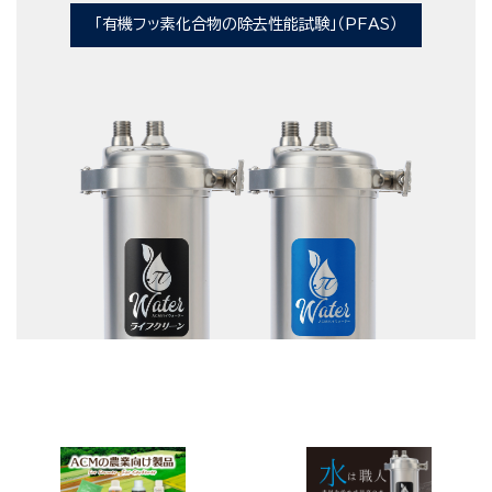
「有機フッ素化合物の除去性能試験」（PFAS）