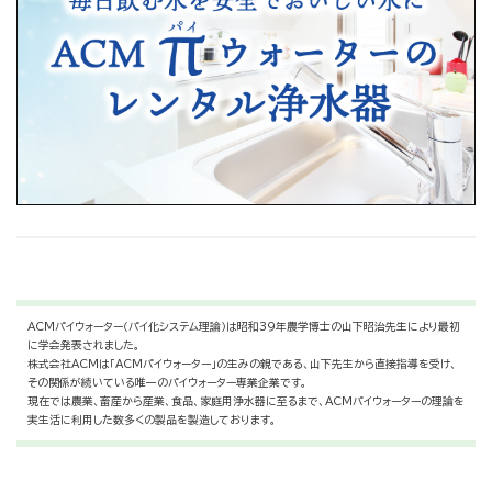
ACMパイウォーター（パイ化システム理論）は昭和39年農学博士の山下昭治先生により最初
に学会発表されました。
株式会社ACMは「ACMパイウォーター」の生みの親である、山下先生から直接指導を受け、
その関係が続いている唯一のパイウォーター専業企業です。
現在では農業、畜産から産業、食品、家庭用浄水器に至るまで、ACMパイウォーターの理論を
実生活に利用した数多くの製品を製造しております。