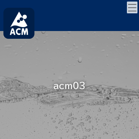
コ
ナ
ン
ビ
テ
ゲ
ン
ー
ツ
シ
へ
ョ
ス
ン
キ
に
ッ
移
プ
動
acm03