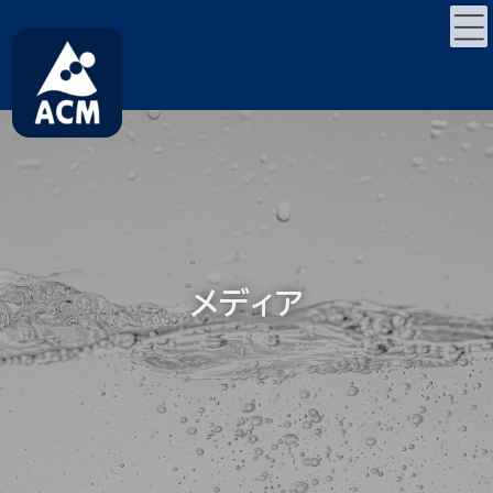
コ
ナ
ン
ビ
テ
ゲ
ン
ー
ツ
シ
へ
ョ
ス
ン
キ
に
ッ
移
プ
動
メディア