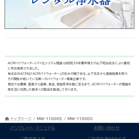
ACMパイウォーター（パイ化システム理論）は昭和39年農学博士の山下昭治先生により最初
に学会発表されました。
株式会社ACMは「ACMパイウォーター」の生みの親である、山下先生から直接指導を受け、
その関係が続いている唯一のパイウォーター専業企業です。
現在では農業、畜産から産業、食品、家庭用浄水器に至るまで、ACMパイウォーターの理論を
実生活に利用した数多くの製品を製造しております。
トップページ
MW-11000S
MW-11000S
パンフレット・マニュアル
お問い合わせ
ご愛用者さま
ご利用を検討中の方