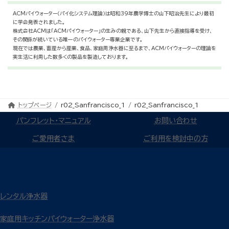
ACMパイウォーター（パイ化システム理論）は昭和39年農学博士の山下昭治先生により最初
に学会発表されました。
株式会社ACMは「ACMパイウォーター」の生みの親である、山下先生から直接指導を受け、
その関係が続いている唯一のパイウォーター専業企業です。
現在では農業、畜産から産業、食品、家庭用浄水器に至るまで、ACMパイウォーターの理論を
実生活に利用した数多くの製品を製造しております。
トップページ
r02_Sanfrancisco_1
r02_Sanfrancisco_1
パンフレット・マニュアル
お問い合わせ
ご愛用者さま
ご利用を検討中の方
レンタル浄水器
家庭用キッチンパイウォーター浄水器