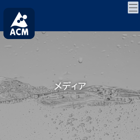
コ
ナ
ン
ビ
テ
ゲ
ン
ー
ツ
シ
へ
ョ
ス
ン
キ
に
ッ
移
プ
動
メディア