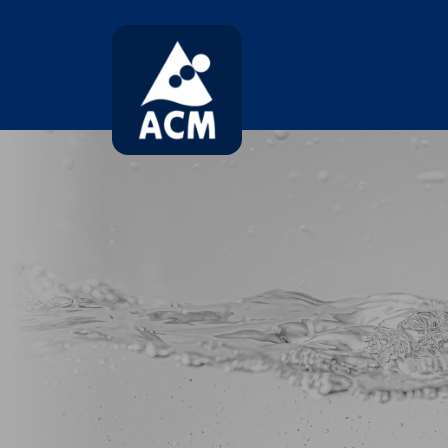
コ
ナ
ン
ビ
テ
ゲ
ン
ー
ツ
シ
へ
ョ
ス
ン
キ
に
ッ
移
プ
動