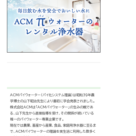
ACMパイウォーター（パイ化システム理論）は昭和39年農
学博士の山下昭治先生により最初に学会発表されました。
株式会社ACMは「ACMパイウォーター」の生みの親であ
る、山下先生から直接指導を受け、その関係が続いている
唯一のパイウォーター専業企業です。
現在では農業、畜産から産業、食品、家庭用浄水器に至るま
で、ACMパイウォーターの理論を実生活に利用した数多く