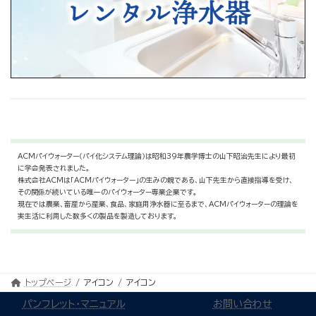
ACMパイウォーター（パイ化システム理論）は昭和39年農学博士の山下昭治先生により最初
に学会発表されました。
株式会社ACMは「ACMパイウォーター」の生みの親である、山下先生から直接指導を受け、
その関係が続いている唯一のパイウォーター専業企業です。
現在では農業、畜産から産業、食品、家庭用浄水器に至るまで、ACMパイウォーターの理論を
実生活に利用した数多くの製品を製造しております。
トップページ
アイコン
アイコン
パンフレット・マニュアル
お問い合わせ