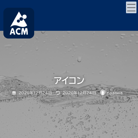
コ
ナ
ン
ビ
テ
ゲ
ン
ー
ツ
シ
へ
ョ
ス
ン
キ
に
ッ
移
プ
動
アイコン
最
2020年12月24日
2020年12月24日
nozawa
終
更
新
日
時
: