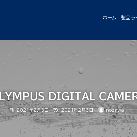
ホーム
製品ラ
LYMPUS DIGITAL CAME
最
2021年2月3日
2021年2月3日
nozawa
終
更
新
日
時
: