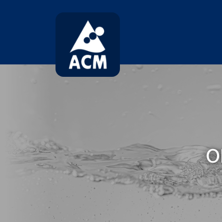
コ
ナ
ン
ビ
テ
ゲ
ン
ー
ツ
シ
へ
ョ
ス
ン
キ
に
ッ
移
プ
動
O