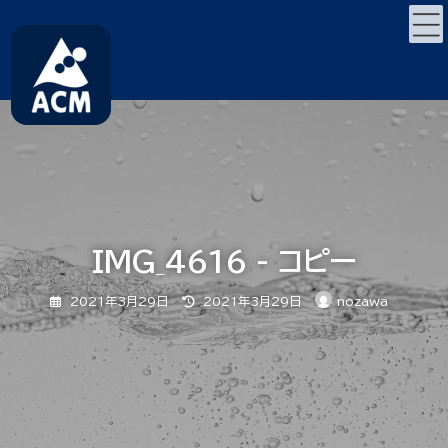
コ
ナ
ン
ビ
テ
ゲ
ン
ー
ツ
シ
へ
ョ
ス
ン
キ
に
ッ
移
プ
動
IMG_4616 - コピー
最
2021年3月29日
2021年3月29日
nozawa
終
更
新
日
時
: