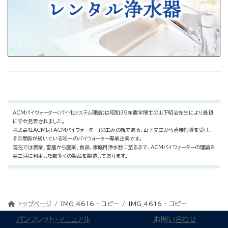
ACMパイウォーター（パイ化システム理論）は昭和39年農学博士の山下昭治先生により最初
に学会発表されました。
株式会社ACMは「ACMパイウォーター」の生みの親である、山下先生から直接指導を受け、
その関係が続いている唯一のパイウォーター専業企業です。
現在では農業、畜産から産業、食品、家庭用浄水器に至るまで、ACMパイウォーターの理論を
実生活に利用した数多くの製品を製造しております。
トップページ
IMG_4616 - コピー
IMG_4616 - コピー
パンフレット・マニュアル
お問い合わせ