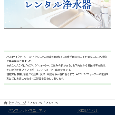
ACMパイウォーター（パイ化システム理論）は昭和39年農学博士の山下昭治先生により最初
に学会発表されました。
株式会社ACMは「ACMパイウォーター」の生みの親である、山下先生から直接指導を受け、
その関係が続いている唯一のパイウォーター専業企業です。
現在では農業、畜産から産業、食品、家庭用浄水器に至るまで、ACMパイウォーターの理論を
実生活に利用した数多くの製品を製造しております。
トップページ
34723
34723
パンフレット・マニュアル
お問い合わせ