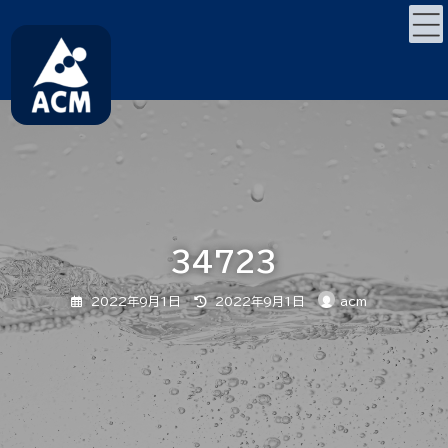
コ
ナ
ン
ビ
テ
ゲ
ン
ー
ツ
シ
へ
ョ
ス
ン
キ
に
ッ
移
プ
動
34723
最
2022年9月1日
2022年9月1日
acm
終
更
新
日
時
: