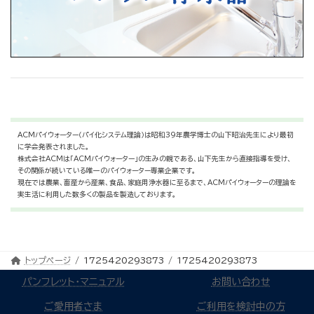
ACMパイウォーター（パイ化システム理論）は昭和39年農学博士の山下昭治先生により最初
に学会発表されました。
株式会社ACMは「ACMパイウォーター」の生みの親である、山下先生から直接指導を受け、
その関係が続いている唯一のパイウォーター専業企業です。
現在では農業、畜産から産業、食品、家庭用浄水器に至るまで、ACMパイウォーターの理論を
実生活に利用した数多くの製品を製造しております。
トップページ
1725420293873
1725420293873
パンフレット・マニュアル
お問い合わせ
ご愛用者さま
ご利用を検討中の方