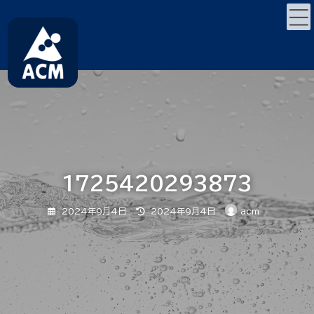
コ
ナ
ン
ビ
テ
ゲ
ン
ー
ツ
シ
へ
ョ
ス
ン
キ
に
ッ
移
プ
動
1725420293873
最
2024年9月4日
2024年9月4日
acm
終
更
新
日
時
: