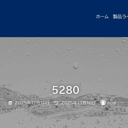
ホーム
製品ラ
_5280
最
2025年11月10日
2025年11月10日
acm
終
更
新
日
時
: