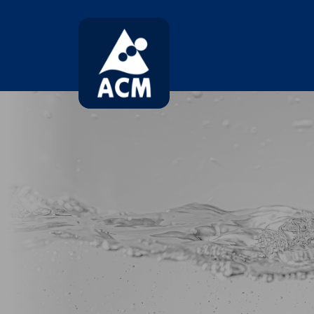
コ
ナ
ン
ビ
テ
ゲ
ン
ー
ツ
シ
へ
ョ
ス
ン
キ
に
ッ
移
プ
動