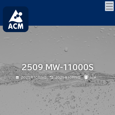
コ
ナ
ン
ビ
テ
ゲ
ン
ー
ツ
シ
へ
ョ
ス
ン
キ
に
ッ
移
プ
動
2509_MW-11000S
最
2025年10月5日
2025年10月5日
acm
終
更
新
日
時
: