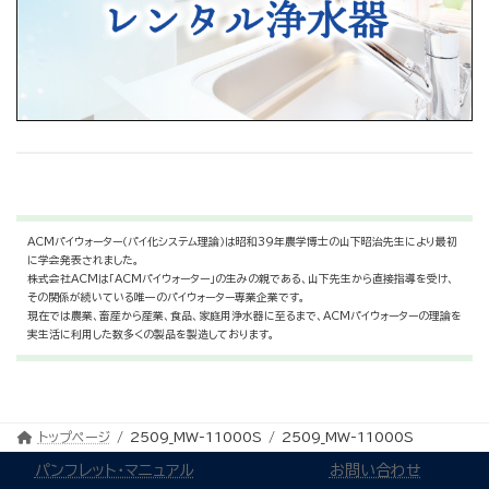
ACMパイウォーター（パイ化システム理論）は昭和39年農学博士の山下昭治先生により最初
に学会発表されました。
株式会社ACMは「ACMパイウォーター」の生みの親である、山下先生から直接指導を受け、
その関係が続いている唯一のパイウォーター専業企業です。
現在では農業、畜産から産業、食品、家庭用浄水器に至るまで、ACMパイウォーターの理論を
実生活に利用した数多くの製品を製造しております。
トップページ
2509_MW-11000S
2509_MW-11000S
パンフレット・マニュアル
お問い合わせ