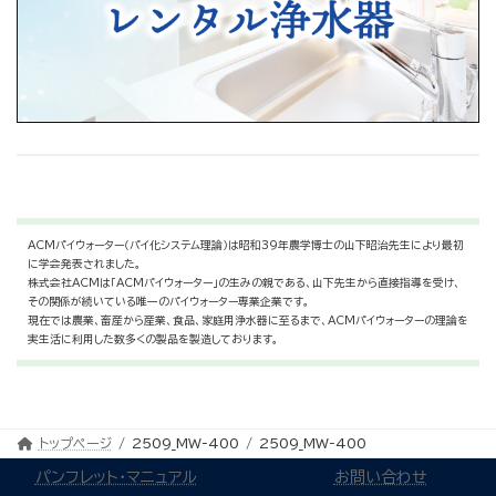
ACMパイウォーター（パイ化システム理論）は昭和39年農学博士の山下昭治先生により最初
に学会発表されました。
株式会社ACMは「ACMパイウォーター」の生みの親である、山下先生から直接指導を受け、
その関係が続いている唯一のパイウォーター専業企業です。
現在では農業、畜産から産業、食品、家庭用浄水器に至るまで、ACMパイウォーターの理論を
実生活に利用した数多くの製品を製造しております。
トップページ
2509_MW-400
2509_MW-400
パンフレット・マニュアル
お問い合わせ