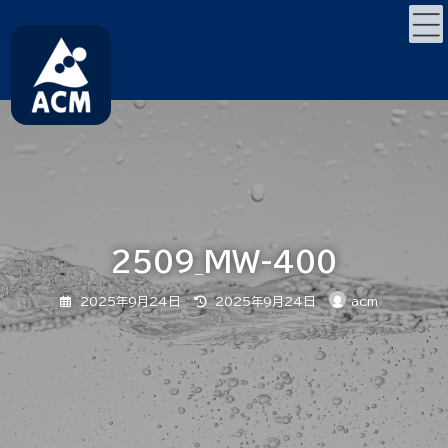
コ
ナ
ン
ビ
テ
ゲ
ン
ー
ツ
シ
へ
ョ
ス
ン
キ
に
ッ
移
プ
動
2509_MW-400
最
2025年9月24日
2025年9月24日
acm
終
更
新
日
時
: