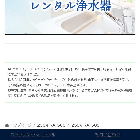
ACMパイウォーター（パイ化システム理論）は昭和39年農学博士の山下昭治先生により最初
に学会発表されました。
株式会社ACMは「ACMパイウォーター」の生みの親である、山下先生から直接指導を受け、
その関係が続いている唯一のパイウォーター専業企業です。
現在では農業、畜産から産業、食品、家庭用浄水器に至るまで、ACMパイウォーターの理論を
実生活に利用した数多くの製品を製造しております。
トップページ
2509_RA-500
2509_RA-500
パンフレット・マニュアル
お問い合わせ