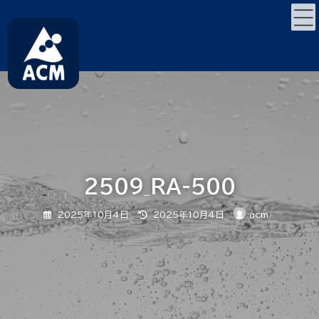
コ
ナ
ン
ビ
テ
ゲ
ン
ー
ツ
シ
へ
ョ
ス
ン
キ
に
ッ
移
プ
動
2509_RA-500
最
2025年10月4日
2025年10月4日
acm
終
更
新
日
時
: