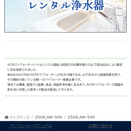
ACMパイウォーター（パイ化システム理論）は昭和39年農学博士の山下昭治先生により最初
に学会発表されました。
株式会社ACMは「ACMパイウォーター」の生みの親である、山下先生から直接指導を受け、
その関係が続いている唯一のパイウォーター専業企業です。
現在では農業、畜産から産業、食品、家庭用浄水器に至るまで、ACMパイウォーターの理論を
実生活に利用した数多くの製品を製造しております。
トップページ
2509_AW-500
2509_AW-500
パンフレット・マニュアル
お問い合わせ