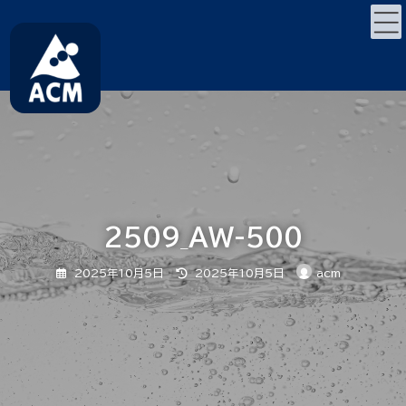
コ
ナ
ン
ビ
テ
ゲ
ン
ー
ツ
シ
へ
ョ
ス
ン
キ
に
ッ
移
プ
動
2509_AW-500
最
2025年10月5日
2025年10月5日
acm
終
更
新
日
時
: