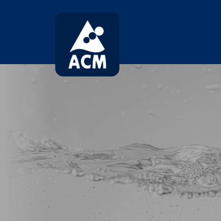
コ
ナ
ン
ビ
テ
ゲ
ン
ー
ツ
シ
へ
ョ
ス
ン
キ
に
ッ
移
プ
動