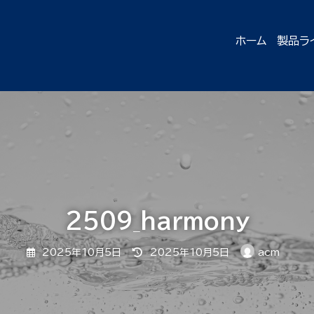
ホーム
製品ラ
2509_harmony
最
2025年10月5日
2025年10月5日
acm
終
更
新
日
時
: