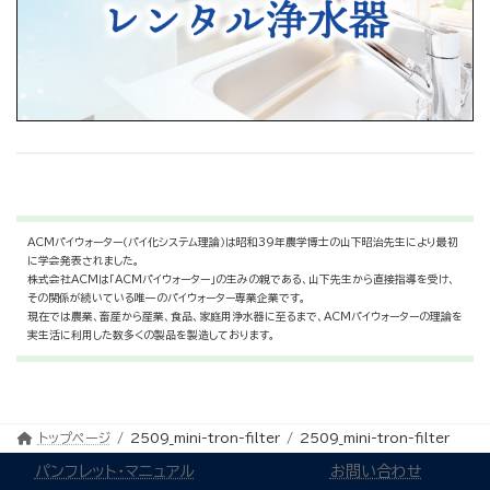
ACMパイウォーター（パイ化システム理論）は昭和39年農学博士の山下昭治先生により最初
に学会発表されました。
株式会社ACMは「ACMパイウォーター」の生みの親である、山下先生から直接指導を受け、
その関係が続いている唯一のパイウォーター専業企業です。
現在では農業、畜産から産業、食品、家庭用浄水器に至るまで、ACMパイウォーターの理論を
実生活に利用した数多くの製品を製造しております。
トップページ
2509_mini-tron-filter
2509_mini-tron-filter
パンフレット・マニュアル
お問い合わせ