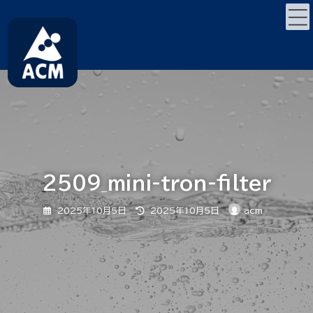
コ
ナ
ン
ビ
テ
ゲ
ン
ー
ツ
シ
へ
ョ
ス
ン
キ
に
ッ
移
プ
動
2509_mini-tron-filter
最
2025年10月5日
2025年10月5日
acm
終
更
新
日
時
: