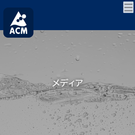
コ
ナ
ン
ビ
テ
ゲ
ン
ー
ツ
シ
へ
ョ
ス
ン
キ
に
ッ
移
プ
動
メディア