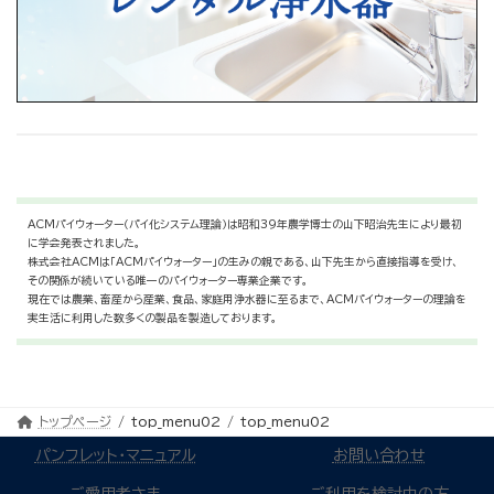
ACMパイウォーター（パイ化システム理論）は昭和39年農学博士の山下昭治先生により最初
に学会発表されました。
株式会社ACMは「ACMパイウォーター」の生みの親である、山下先生から直接指導を受け、
その関係が続いている唯一のパイウォーター専業企業です。
現在では農業、畜産から産業、食品、家庭用浄水器に至るまで、ACMパイウォーターの理論を
実生活に利用した数多くの製品を製造しております。
トップページ
top_menu02
top_menu02
パンフレット・マニュアル
お問い合わせ
ご愛用者さま
ご利用を検討中の方