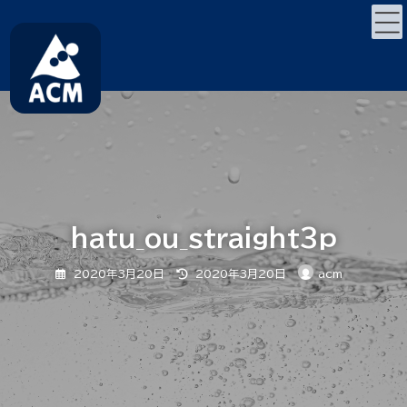
コ
ナ
ン
ビ
テ
ゲ
ン
ー
ツ
シ
へ
ョ
ス
ン
キ
に
ッ
移
プ
動
hatu_ou_straight3p
最
2020年3月20日
2020年3月20日
acm
終
更
新
日
時
: