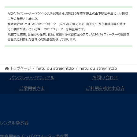
ACMパイウォーター（パイ化システム理論）は昭和39年農学博士の山下昭治先生により最初
に学会発表されました。
株式会社ACMは「ACMパイウォーター」の生みの親である、山下先生から直接指導を受け、
その関係が続いている唯一のパイウォーター専業企業です。
現在では農業、畜産から産業、食品、家庭用浄水器に至るまで、ACMパイウォーターの理論を
実生活に利用した数多くの製品を製造しております。
トップページ
hatu_ou_straight3p
hatu_ou_straight3p
パンフレット・マニュアル
お問い合わせ
ご愛用者さま
ご利用を検討中の方
レンタル浄水器
家庭用キッチンパイウォーター浄水器