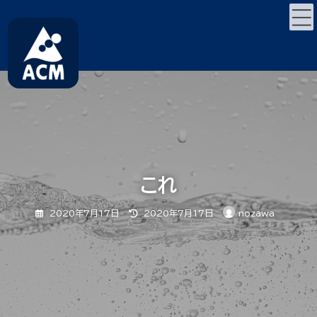
コ
ナ
ン
ビ
テ
ゲ
ン
ー
ツ
シ
へ
ョ
ス
ン
キ
に
ッ
移
プ
動
これ
最
2020年7月17日
2020年7月17日
nozawa
終
更
新
日
時
: