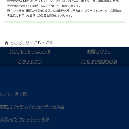
株式会社ACMは「ACMパイウォーター」の生みの親である、山下先生から直接指導を受け、
その関係が続いている唯一のパイウォーター専業企業です。
現在では農業、畜産から産業、食品、家庭用浄水器に至るまで、ACMパイウォーターの理論を
実生活に利用した数多くの製品を製造しております。
トップページ
これ
これ
パンフレット・マニュアル
お問い合わせ
ご愛用者さま
ご利用を検討中の方
レンタル浄水器
家庭用キッチンパイウォーター浄水器
業務用パイウォーター浄水器