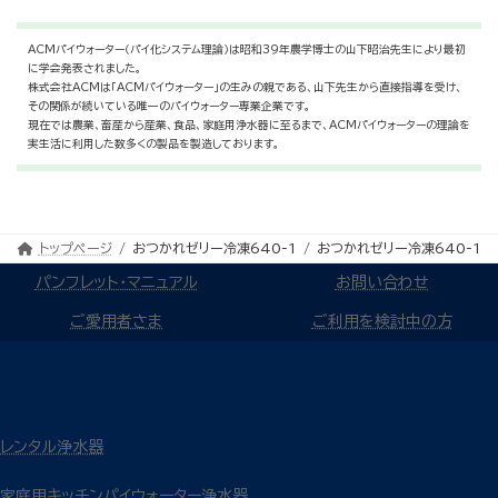
ACMパイウォーター（パイ化システム理論）は昭和39年農学博士の山下昭治先生により最初
に学会発表されました。
株式会社ACMは「ACMパイウォーター」の生みの親である、山下先生から直接指導を受け、
その関係が続いている唯一のパイウォーター専業企業です。
現在では農業、畜産から産業、食品、家庭用浄水器に至るまで、ACMパイウォーターの理論を
実生活に利用した数多くの製品を製造しております。
トップページ
おつかれゼリー冷凍640-1
おつかれゼリー冷凍640-1
パンフレット・マニュアル
お問い合わせ
ご愛用者さま
ご利用を検討中の方
レンタル浄水器
家庭用キッチンパイウォーター浄水器