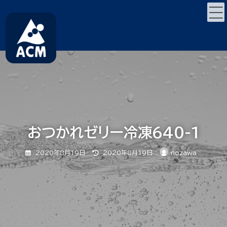
コ
ナ
ン
ビ
テ
ゲ
ン
ー
ツ
シ
へ
ョ
ス
ン
キ
に
ッ
移
プ
動
おつかれゼリー冷凍640-1
最
2020年8月19日
2020年8月19日
nozawa
終
更
新
日
時
: