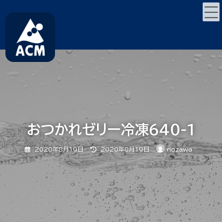
コ
ナ
ン
ビ
テ
ゲ
ン
ー
ツ
シ
へ
ョ
ス
ン
キ
に
ッ
移
プ
動
おつかれゼリー冷凍640-1
最
2020年8月19日
2020年8月19日
nozawa
終
更
新
日
時
: