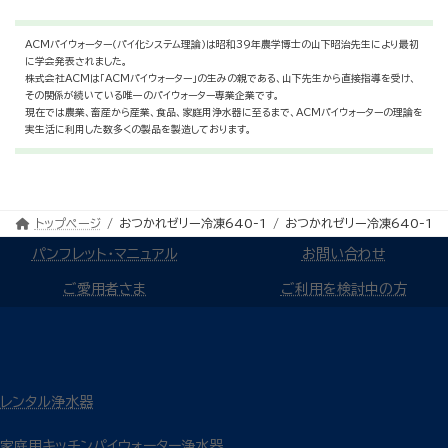
ACMパイウォーター（パイ化システム理論）は昭和39年農学博士の山下昭治先生により最初
に学会発表されました。
株式会社ACMは「ACMパイウォーター」の生みの親である、山下先生から直接指導を受け、
その関係が続いている唯一のパイウォーター専業企業です。
現在では農業、畜産から産業、食品、家庭用浄水器に至るまで、ACMパイウォーターの理論を
実生活に利用した数多くの製品を製造しております。
トップページ
おつかれゼリー冷凍640-1
おつかれゼリー冷凍640-1
パンフレット・マニュアル
お問い合わせ
ご愛用者さま
ご利用を検討中の方
レンタル浄水器
家庭用キッチンパイウォーター浄水器