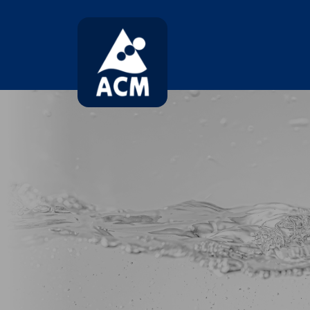
コ
ナ
ン
ビ
テ
ゲ
ン
ー
ツ
シ
へ
ョ
ス
ン
キ
に
ッ
移
プ
動