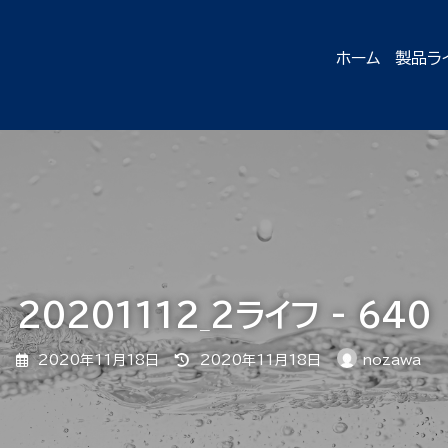
ホーム
製品ラ
20201112_2ライフ - 640
最
2020年11月18日
2020年11月18日
nozawa
終
更
新
日
時
: