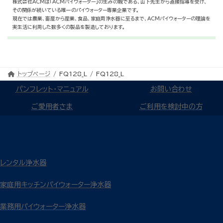
株式会社ACMは「ACMパイウォーター」の生みの親である、山下先生から直接指導を受け、
その関係が続いている唯一のパイウォーター専業企業です。
現在では農業、畜産から産業、食品、家庭用浄水器に至るまで、ACMパイウォーターの理論を
実生活に利用した数多くの製品を製造しております。
トップページ
FQ128_L
FQ128_L
パンフレット・マニュアル
お問い合わせ
ご愛用者さま
ご利用を検討中の方
レンタル浄水器
家庭用キッチンパイウォーター浄水器
業務用パイウォーター浄水器