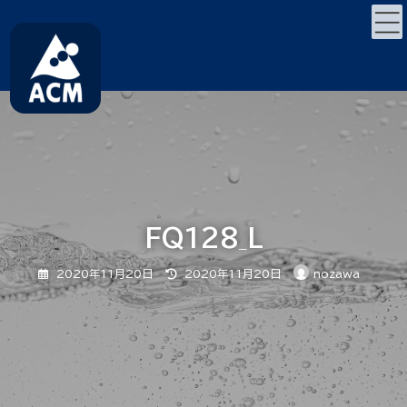
コ
ナ
ン
ビ
テ
ゲ
ン
ー
ツ
シ
へ
ョ
ス
ン
キ
に
ッ
移
プ
動
FQ128_L
最
2020年11月20日
2020年11月20日
nozawa
終
更
新
日
時
: