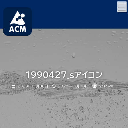
コ
ナ
ン
ビ
テ
ゲ
ン
ー
ツ
シ
へ
ョ
ス
ン
キ
に
ッ
移
プ
動
1990427_sアイコン
最
2020年11月30日
2020年11月30日
nozawa
終
更
新
日
時
: