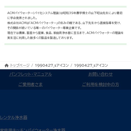
ACMパイウォーター（パイ化システム理論）は昭和39年農学博士の山下昭治先生により最初
に学会発表されました。
株式会社ACMは「ACMパイウォーター」の生みの親である、山下先生から直接指導を受け、
その関係が続いている唯一のパイウォーター専業企業です。
現在では農業、畜産から産業、食品、家庭用浄水器に至るまで、ACMパイウォーターの理論を
実生活に利用した数多くの製品を製造しております。
トップページ
1990427_sアイコン
1990427_sアイコン
パンフレット・マニュアル
お問い合わせ
ご愛用者さま
ご利用を検討中の方
レンタル浄水器
家庭用キッチンパイウォーター浄水器