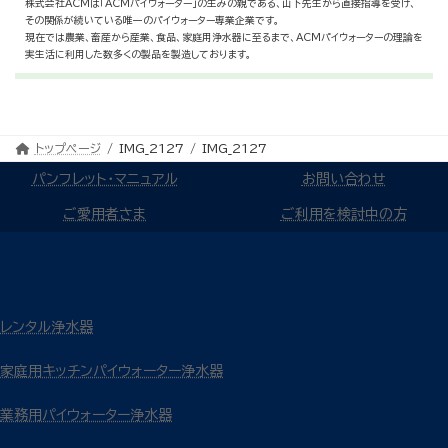
株式会社ACMは「ACMパイウォーター」の生みの親である、山下先生から直接指導を受け、
その関係が続いている唯一のパイウォーター専業企業です。
現在では農業、畜産から産業、食品、家庭用浄水器に至るまで、ACMパイウォーターの理論を
実生活に利用した数多くの製品を製造しております。
トップページ
IMG_2127
IMG_2127
パンフレット・マニュアル
お問い合わせ
ご愛用者さま
ご利用を検討中の方
レンタル浄水器
家庭用キッチンパイウォーター浄水器
業務用パイウォーター浄水器