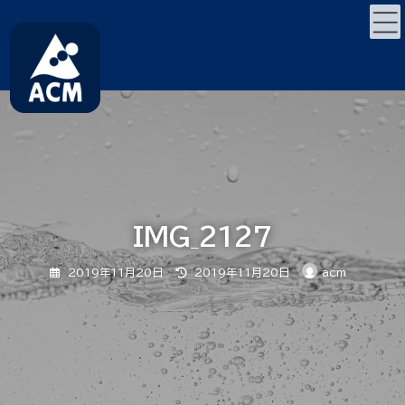
コ
ナ
ン
ビ
テ
ゲ
ン
ー
ツ
シ
へ
ョ
ス
ン
キ
に
ッ
移
プ
動
IMG_2127
最
2019年11月20日
2019年11月20日
acm
終
更
新
日
時
: