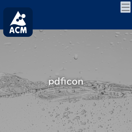
コ
ナ
ン
ビ
テ
ゲ
ン
ー
ツ
シ
へ
ョ
ス
ン
キ
に
ッ
移
プ
動
pdficon