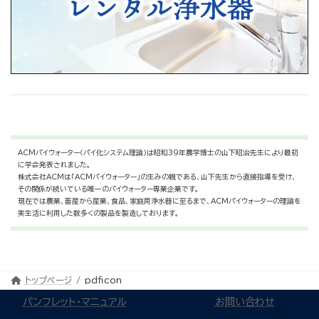
ACMパイウォーター（パイ化システム理論）は昭和39年農学博士の山下昭治先生により最初
に学会発表されました。
株式会社ACMは「ACMパイウォーター」の生みの親である、山下先生から直接指導を受け、
その関係が続いている唯一のパイウォーター専業企業です。
現在では農業、畜産から産業、食品、家庭用浄水器に至るまで、ACMパイウォーターの理論を
実生活に利用した数多くの製品を製造しております。
トップページ
pdficon
パンフレット・マニュアル
お問い合わせ