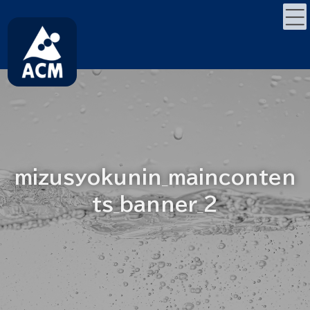
コ
ナ
ン
ビ
テ
ゲ
ン
ー
ツ
シ
へ
ョ
ス
ン
キ
に
ッ
移
プ
動
mizusyokunin_mainconten
ts_banner_2