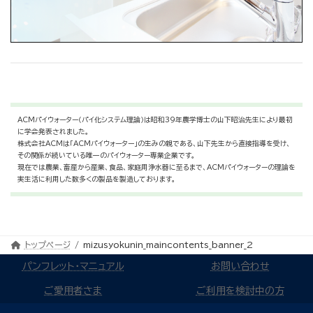
ACMパイウォーター（パイ化システム理論）は昭和39年農学博士の山下昭治先生により最初
に学会発表されました。
株式会社ACMは「ACMパイウォーター」の生みの親である、山下先生から直接指導を受け、
その関係が続いている唯一のパイウォーター専業企業です。
現在では農業、畜産から産業、食品、家庭用浄水器に至るまで、ACMパイウォーターの理論を
実生活に利用した数多くの製品を製造しております。
トップページ
mizusyokunin_maincontents_banner_2
パンフレット・マニュアル
お問い合わせ
ご愛用者さま
ご利用を検討中の方